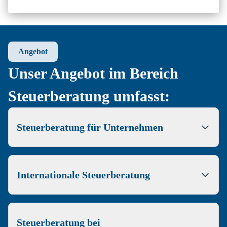
Allgemein
Social Media
Impressum/Datenschutz
LinkedIn
Angebot
Karriere
Unser Angebot im Bereich
Anmeldung Newsletter
Steuerberatung umfasst:
Steuerberatung für Unternehmen
Internationale Steuerberatung
Steuerberatung bei