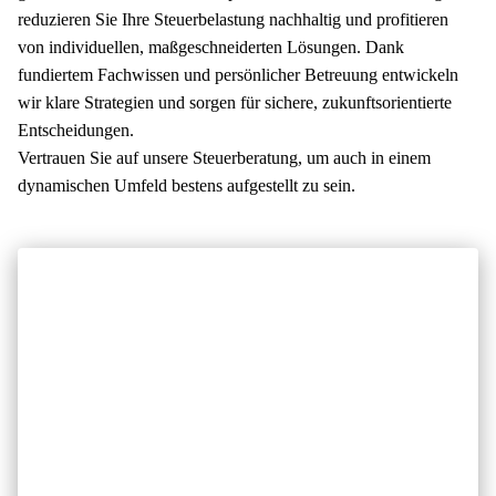
News
reduzieren Sie Ihre Steuerbelastung nachhaltig und profitieren
Referenzen
von individuellen, maßgeschneiderten Lösungen. Dank
Info-Center
fundiertem Fachwissen und persönlicher Betreuung entwickeln
wir klare Strategien und sorgen für sichere, zukunftsorientierte
Unternehmen
Entscheidungen.
Über uns
Vertrauen Sie auf unsere Steuerberatung, um auch in einem
dynamischen Umfeld bestens aufgestellt zu sein.
Karriere
Kontakt
Adresse
Kontakte
Meng & Partner Gruppe
Meng & Partner Gruppe
Bruggerstrasse 21
Telefon +41 56 200 17 30
5400 Baden
office@meng-partner.ch