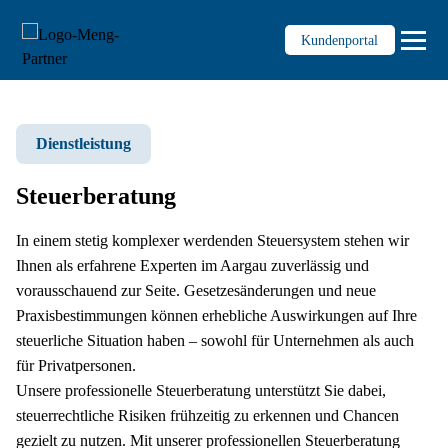
Kundenportal
Dienstleistung
Dienstleistungen
Wirtschaftsprüfung
Steuerberatung
Steuern und Recht
Treuhand
In einem stetig komplexer werdenden Steuersystem stehen wir
Ihnen als erfahrene Experten im Aargau zuverlässig und
Unternehmensberatung
vorausschauend zur Seite. Gesetzesänderungen und neue
Unternehmensnachfolge KMU
Praxisbestimmungen können erhebliche Auswirkungen auf Ihre
Personaladministration
steuerliche Situation haben – sowohl für Unternehmen als auch
für Privatpersonen.
Digitalisierung & Prozesse
Unsere professionelle Steuerberatung unterstützt Sie dabei,
steuerrechtliche Risiken frühzeitig zu erkennen und Chancen
Wissen
gezielt zu nutzen. Mit unserer professionellen Steuerberatung