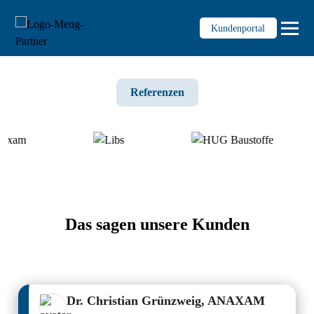
Kundenportal
Referenzen
Dienstleistungen
Wirtschaftsprüfung
Steuern und Recht
Treuhand
Unternehmensberatung
Unternehmensnachfolge KMU
Das sagen unsere Kunden
Personaladministration
Digitalisierung & Prozesse
Wissen
Dr. Christian Grünzweig, ANAXAM