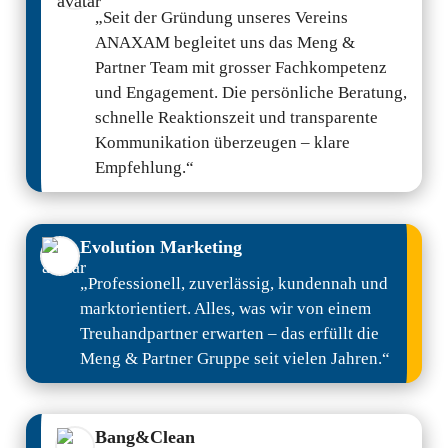
News
„Seit der Gründung unseres Vereins
Referenzen
ANAXAM begleitet uns das Meng &
Info-Center
Partner Team mit grosser Fachkompetenz
und Engagement. Die persönliche Beratung,
Unternehmen
schnelle Reaktionszeit und transparente
Über uns
Kommunikation überzeugen – klare
Empfehlung.“
Karriere
Kontakt
Evolution Marketing
„Professionell, zuverlässig, kundennah und
marktorientiert. Alles, was wir von einem
Treuhandpartner erwarten – das erfüllt die
Adresse
Kontakte
Meng & Partner Gruppe seit vielen Jahren.“
Meng & Partner Gruppe
Meng & Partner Gruppe
Bruggerstrasse 21
Telefon +41 56 200 17 30
Bang&Clean
5400 Baden
office@meng-partner.ch