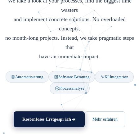
We take a look at your processes, find the biggest time
wasters
and implement concrete solutions. No overloaded
concepts,
no month-long projects. Instead, we take pragmatic steps
that
have an immediate impact.
Meng & Partner Gruppe ist Ihr Schweizer Partner für Digitalisieru
Automatisierung
Software-Beratung
KI-Integration
Prozessanalyse
Kostenloses Erstgespräch
Mehr erfahren